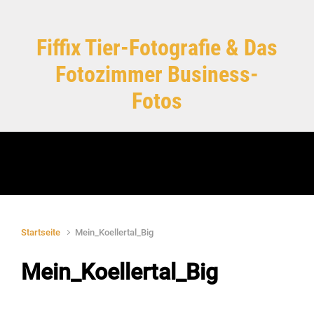
Zum Hauptinhalt springen
Fiffix Tier-Fotografie & Das
Fotozimmer Business-
Fotos
Startseite
Mein_Koellertal_Big
Mein_Koellertal_Big