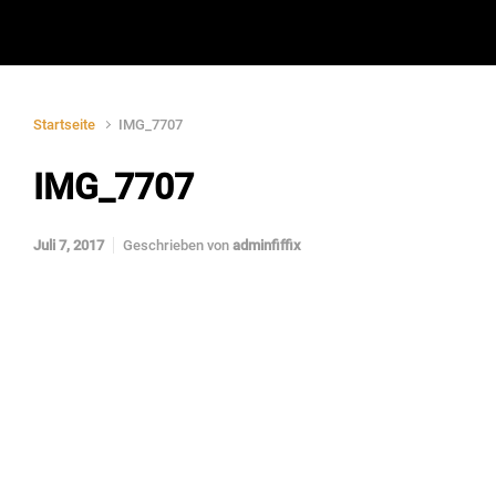
Startseite
IMG_7707
IMG_7707
Juli 7, 2017
Geschrieben von
adminfiffix