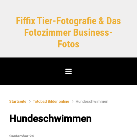
Zum Hauptinhalt springen
Fiffix Tier-Fotografie & Das
Fotozimmer Business-
Fotos
Startseite
Totobad Bilder online
Hundeschwimmen
Hundeschwimmen
September 24,