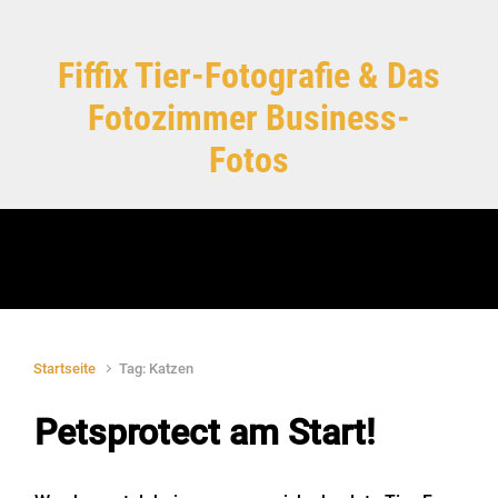
Zum Hauptinhalt springen
Fiffix Tier-Fotografie & Das
Fotozimmer Business-
Fotos
Startseite
Tag: Katzen
Petsprotect am Start!