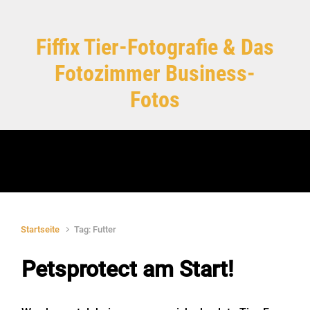
Zum Hauptinhalt springen
Fiffix Tier-Fotografie & Das
Fotozimmer Business-
Fotos
Startseite
Tag: Futter
Petsprotect am Start!