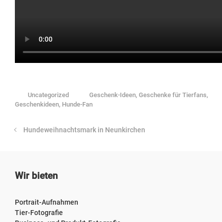
Uncategorized
Geschenk-Ideen
,
Geschenke für Tierfans
,
Geschenkideen
,
Hunde-Fan
Hundeweihnachtsmark in Neunkirchen
Wir bieten
Portrait-Aufnahmen
Tier-Fotografie