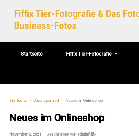
Zum Hauptinhalt springen
Fiffix Tier-Fotografie & Das Fo
Business-Fotos
Startseite
Fiffix Tier-Fotografie
Startseite
Uncategorized
Neues im Onlineshop
Neues im Onlineshop
November 2, 2021
Geschrieben von
adminfiffix