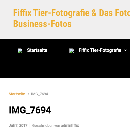
Zum Hauptinhalt springen
Fiffix Tier-Fotografie & Das Fo
Business-Fotos
Startseite
Fiffix Tier-Fotografie
Startseite
IMG_7694
IMG_7694
Juli 7, 2017
Geschrieben von
adminfiffix