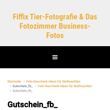
Zum Hauptinhalt springen
Fiffix Tier-Fotografie & Das
Fotozimmer Business-
Fotos
Startseite
Foto-Geschenk-Ideen für Weihnachten
Gutschein_fb_
Foto-Geschenk-Ideen für Weihnachten
Gutschein_fb_
Gutschein_fb_