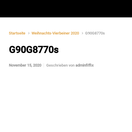
Startseite
Weihnachts-Vierbeiner 2020
G90G8770s
G90G8770s
November 15, 2020
Geschrieben von
adminfiffix