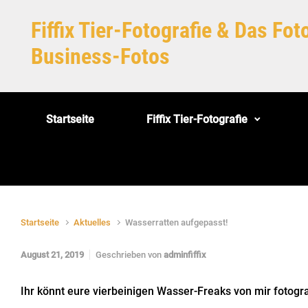
Zum Hauptinhalt springen
Fiffix Tier-Fotografie & Das Fo
Business-Fotos
Startseite
Fiffix Tier-Fotografie
Startseite
Aktuelles
Wasserratten aufgepasst!
August 21, 2019
Geschrieben von
adminfiffix
Ihr könnt eure vierbeinigen Wasser-Freaks von mir fotogra