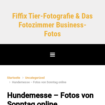
Zum Hauptinhalt springen
Fiffix Tier-Fotografie & Das
Fotozimmer Business-
Fotos
Startseite
Uncategorized
Hundemesse – Fotos von Sonntag online
Hundemesse – Fotos von
Sonntag online