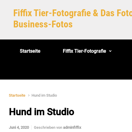
Zum Hauptinhalt springen
Fiffix Tier-Fotografie & Das Fo
Business-Fotos
Startseite
Fiffix Tier-Fotografie
Startseite
Hund im Studio
Hund im Studio
Juni 4, 2020
Geschrieben von
adminfiffix